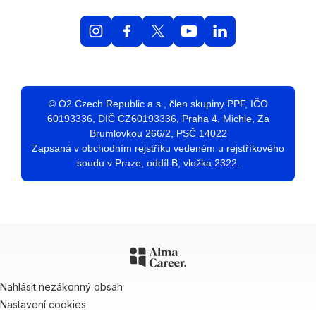
© O2 Czech Republic a.s., člen skupiny PPF, IČO
60193336, DIČ CZ60193336, Praha 4, Michle, Za
Brumlovkou 266/2, PSČ 14022
Zapsaná v obchodním rejstříku vedeném u rejstříkového
soudu v Praze, oddíl B, vložka 2322.
Nahlásit nezákonný obsah
Nastavení cookies