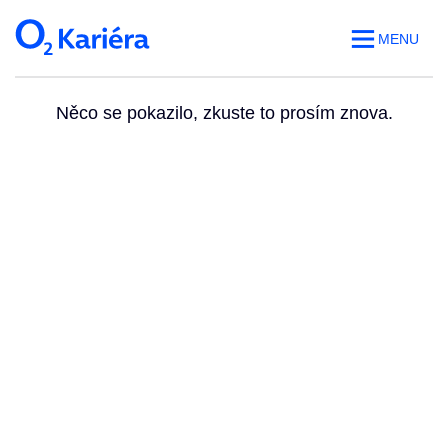
MENU
Něco se pokazilo, zkuste to prosím znova.
Volná místa
O práci v O2
Benefity
Blog
Web O
2