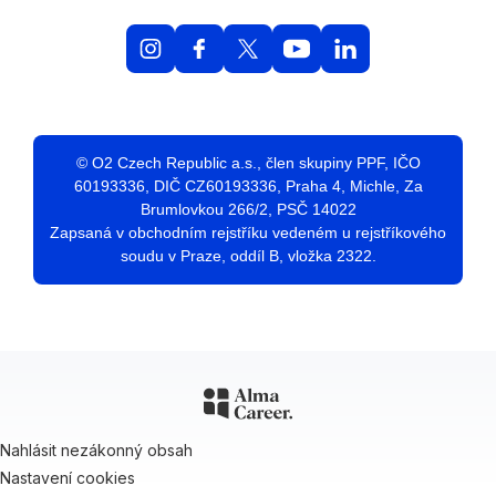
© O2 Czech Republic a.s., člen skupiny PPF, IČO
60193336, DIČ CZ60193336, Praha 4, Michle, Za
Brumlovkou 266/2, PSČ 14022
Zapsaná v obchodním rejstříku vedeném u rejstříkového
soudu v Praze, oddíl B, vložka 2322.
Nahlásit nezákonný obsah
Nastavení cookies