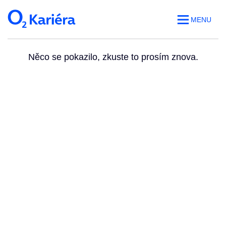
MENU
Něco se pokazilo, zkuste to prosím znova.
Volná místa
O práci v O2
Benefity
Blog
Web O
2