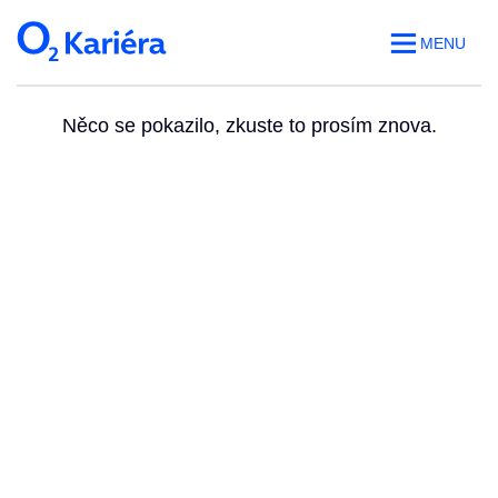
MENU
Něco se pokazilo, zkuste to prosím znova.
Volná místa
O práci v O2
Benefity
Blog
Web O
2