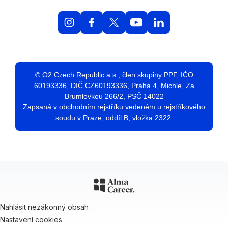
© O2 Czech Republic a.s., člen skupiny PPF, IČO
60193336, DIČ CZ60193336, Praha 4, Michle, Za
Brumlovkou 266/2, PSČ 14022
Zapsaná v obchodním rejstříku vedeném u rejstříkového
soudu v Praze, oddíl B, vložka 2322.
Nahlásit nezákonný obsah
Nastavení cookies