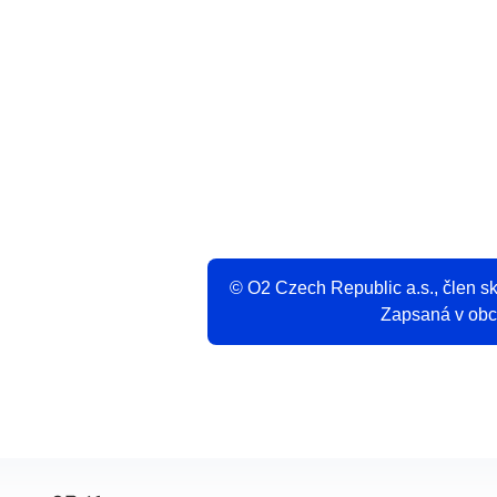
V
© O2 Czech Republic a.s., člen 
Zapsaná v obch