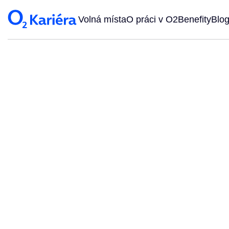
Volná místa
O práci v O2
Benefity
Blo