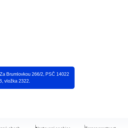
O
2
, Za Brumlovkou 266/2, PSČ 14022
B, vložka 2322.