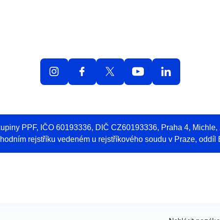
olná místa
O práci v O2
Benefity
Blog
Web 
skupiny PPF, IČO 60193336, DIČ CZ60193336, Praha 4, Michle
odním rejstříku vedeném u rejstříkového soudu v Praze, oddíl 