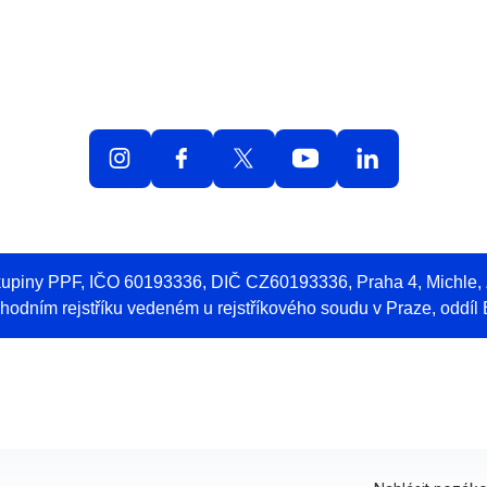
olná místa
O práci v O2
Benefity
Blog
Web 
skupiny PPF, IČO 60193336, DIČ CZ60193336, Praha 4, Michle
odním rejstříku vedeném u rejstříkového soudu v Praze, oddíl 