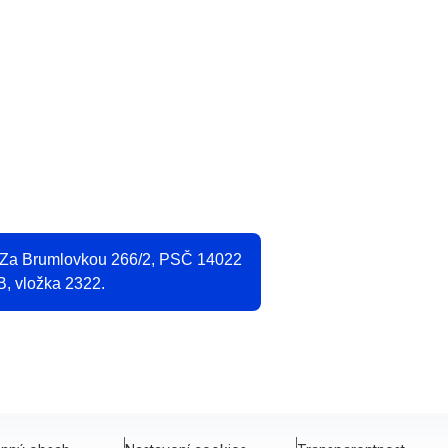
O
2
, Za Brumlovkou 266/2, PSČ 14022
B, vložka 2322.