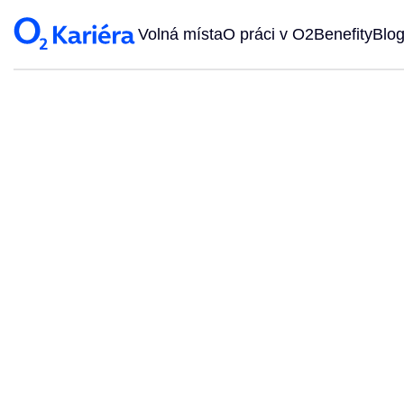
Volná místa
O práci v O2
Benefity
Blo