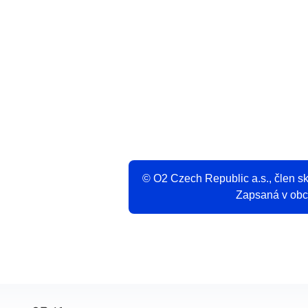
V
© O2 Czech Republic a.s., člen 
Zapsaná v obch