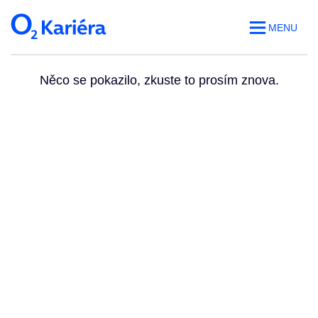
MENU
Něco se pokazilo, zkuste to prosím znova.
Volná místa
O práci v O2
Benefity
Blog
Web O
2