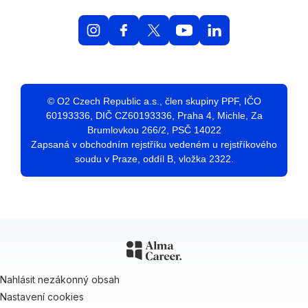
© O2 Czech Republic a.s., člen skupiny PPF, IČO
60193336, DIČ CZ60193336, Praha 4, Michle, Za
Brumlovkou 266/2, PSČ 14022
Zapsaná v obchodním rejstříku vedeném u rejstříkového
soudu v Praze, oddíl B, vložka 2322.
Nahlásit nezákonný obsah
Nastavení cookies