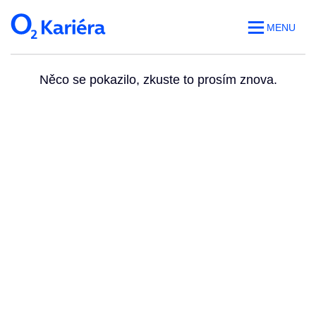
MENU
Něco se pokazilo, zkuste to prosím znova.
Volná místa
O práci v O2
Benefity
Blog
Web O
2