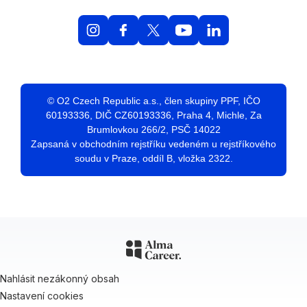
© O2 Czech Republic a.s., člen skupiny PPF, IČO
60193336, DIČ CZ60193336, Praha 4, Michle, Za
Brumlovkou 266/2, PSČ 14022
Zapsaná v obchodním rejstříku vedeném u rejstříkového
soudu v Praze, oddíl B, vložka 2322.
Nahlásit nezákonný obsah
Nastavení cookies