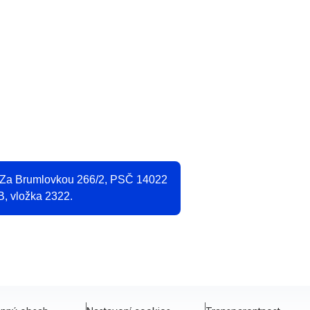
O
2
, Za Brumlovkou 266/2, PSČ 14022
B, vložka 2322.