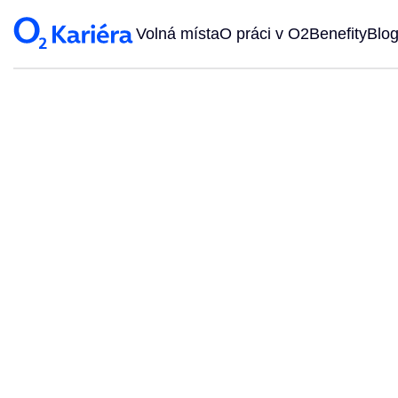
Volná místa
O práci v O2
Benefity
Blo