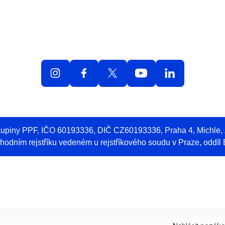
olná místa
O práci v O2
Benefity
Blog
Web 
skupiny PPF, IČO 60193336, DIČ CZ60193336, Praha 4, Michle
odním rejstříku vedeném u rejstříkového soudu v Praze, oddíl 