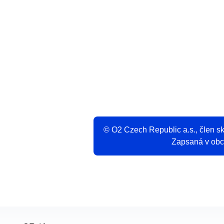
V
© O2 Czech Republic a.s., člen 
Zapsaná v obch