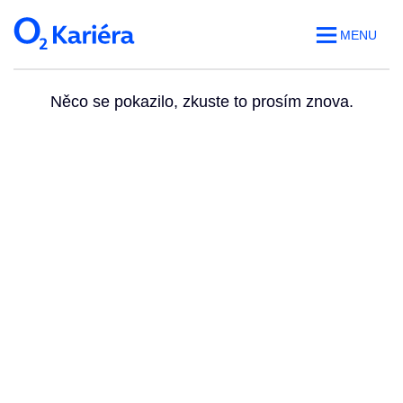
MENU
Něco se pokazilo, zkuste to prosím znova.
Volná místa
O práci v O2
Benefity
Blog
Web O
2