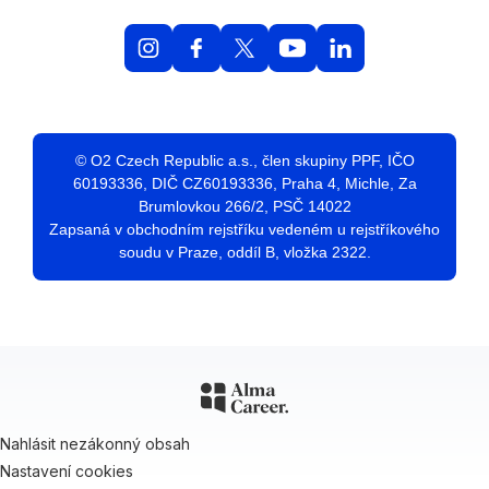
© O2 Czech Republic a.s., člen skupiny PPF, IČO
60193336, DIČ CZ60193336, Praha 4, Michle, Za
Brumlovkou 266/2, PSČ 14022
Zapsaná v obchodním rejstříku vedeném u rejstříkového
soudu v Praze, oddíl B, vložka 2322.
Nahlásit nezákonný obsah
Nastavení cookies