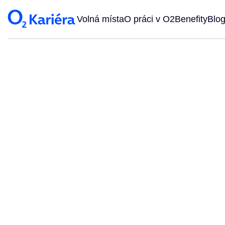
Volná místa
O práci v O2
Benefity
Blo