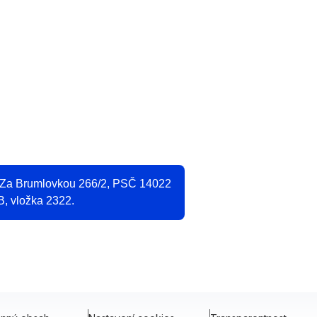
O
2
, Za Brumlovkou 266/2, PSČ 14022
B, vložka 2322.