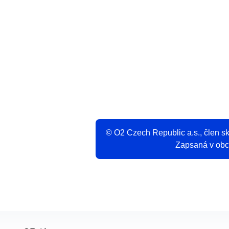
V
© O2 Czech Republic a.s., člen 
Zapsaná v obch