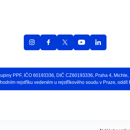
olná místa
O práci v O2
Benefity
Blog
Web 
skupiny PPF, IČO 60193336, DIČ CZ60193336, Praha 4, Michle
odním rejstříku vedeném u rejstříkového soudu v Praze, oddíl 