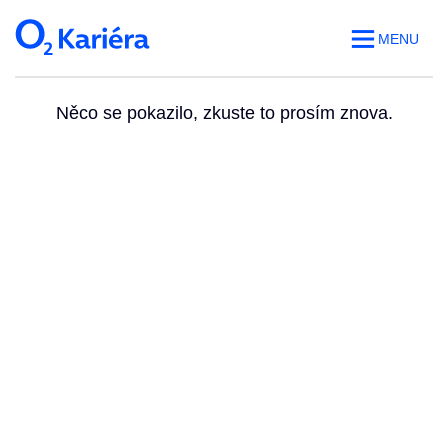
MENU
Něco se pokazilo, zkuste to prosím znova.
Volná místa
O práci v O2
Benefity
Blog
Web O
2