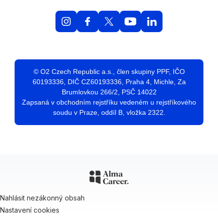
© O2 Czech Republic a.s., člen skupiny PPF, IČO
60193336, DIČ CZ60193336, Praha 4, Michle, Za
Brumlovkou 266/2, PSČ 14022
Zapsaná v obchodním rejstříku vedeném u rejstříkového
soudu v Praze, oddíl B, vložka 2322.
Nahlásit nezákonný obsah
Nastavení cookies