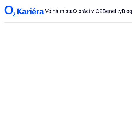
Volná místa
O práci v O2
Benefity
Blo