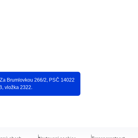
O
2
, Za Brumlovkou 266/2, PSČ 14022
B, vložka 2322.