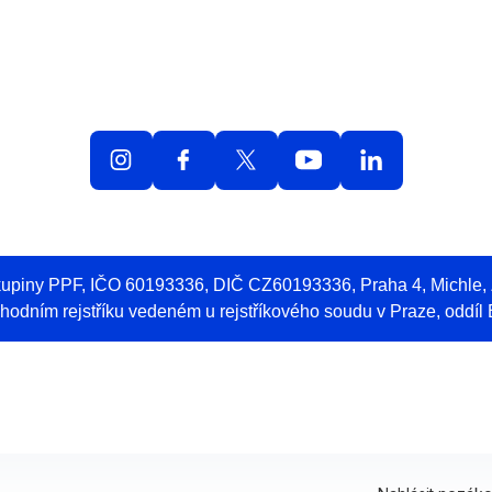
olná místa
O práci v O2
Benefity
Blog
Web 
skupiny PPF, IČO 60193336, DIČ CZ60193336, Praha 4, Michle
odním rejstříku vedeném u rejstříkového soudu v Praze, oddíl 