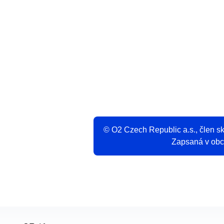
V
© O2 Czech Republic a.s., člen 
Zapsaná v obch