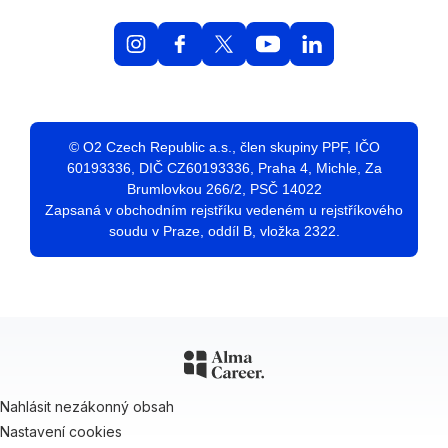
© O2 Czech Republic a.s., člen skupiny PPF, IČO
60193336, DIČ CZ60193336, Praha 4, Michle, Za
Brumlovkou 266/2, PSČ 14022
Zapsaná v obchodním rejstříku vedeném u rejstříkového
soudu v Praze, oddíl B, vložka 2322.
Nahlásit nezákonný obsah
Nastavení cookies