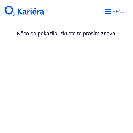
MENU
Něco se pokazilo, zkuste to prosím znova.
Volná místa
O práci v O2
Benefity
Blog
Web O
2