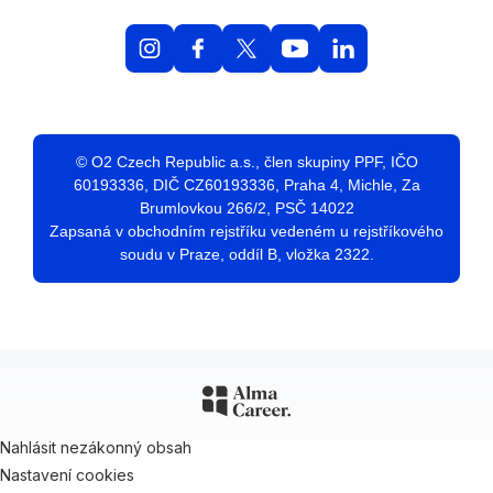
© O2 Czech Republic a.s., člen skupiny PPF, IČO
60193336, DIČ CZ60193336, Praha 4, Michle, Za
Brumlovkou 266/2, PSČ 14022
Zapsaná v obchodním rejstříku vedeném u rejstříkového
soudu v Praze, oddíl B, vložka 2322.
Nahlásit nezákonný obsah
Nastavení cookies