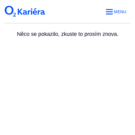
MENU
Něco se pokazilo, zkuste to prosím znova.
Volná místa
O práci v O2
Benefity
Blog
Web O
2