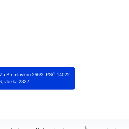
O
2
, Za Brumlovkou 266/2, PSČ 14022
B, vložka 2322.