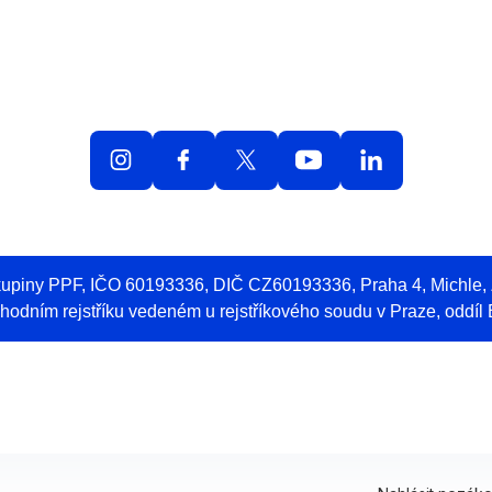
olná místa
O práci v O2
Benefity
Blog
Web 
skupiny PPF, IČO 60193336, DIČ CZ60193336, Praha 4, Michle
odním rejstříku vedeném u rejstříkového soudu v Praze, oddíl 