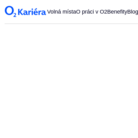
Volná místa
O práci v O2
Benefity
Blo