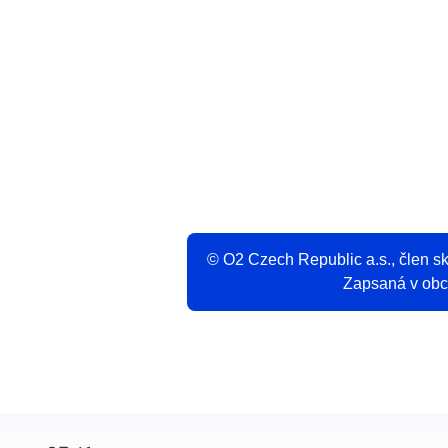
V
© O2 Czech Republic a.s., člen 
Zapsaná v obch