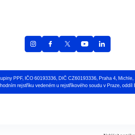
olná místa
O práci v O2
Benefity
Blog
Web 
skupiny PPF, IČO 60193336, DIČ CZ60193336, Praha 4, Michle
odním rejstříku vedeném u rejstříkového soudu v Praze, oddíl 