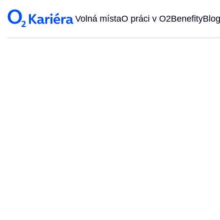
Volná místa
O práci v O2
Benefity
Blo