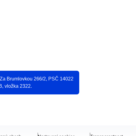
O
2
, Za Brumlovkou 266/2, PSČ 14022
B, vložka 2322.