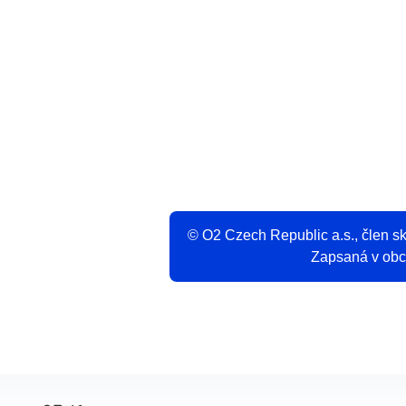
V
© O2 Czech Republic a.s., člen 
Zapsaná v obch