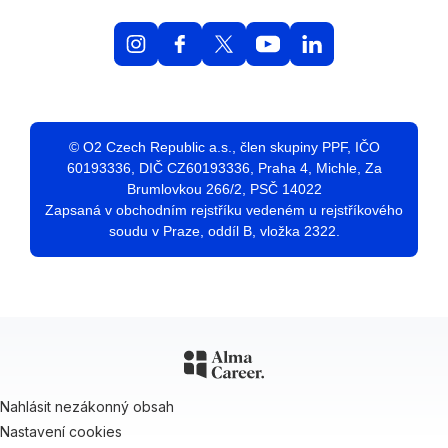
© O2 Czech Republic a.s., člen skupiny PPF, IČO
60193336, DIČ CZ60193336, Praha 4, Michle, Za
Brumlovkou 266/2, PSČ 14022
Zapsaná v obchodním rejstříku vedeném u rejstříkového
soudu v Praze, oddíl B, vložka 2322.
Nahlásit nezákonný obsah
Nastavení cookies