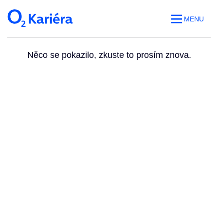
MENU
Něco se pokazilo, zkuste to prosím znova.
Volná místa
O práci v O2
Benefity
Blog
Web O
2