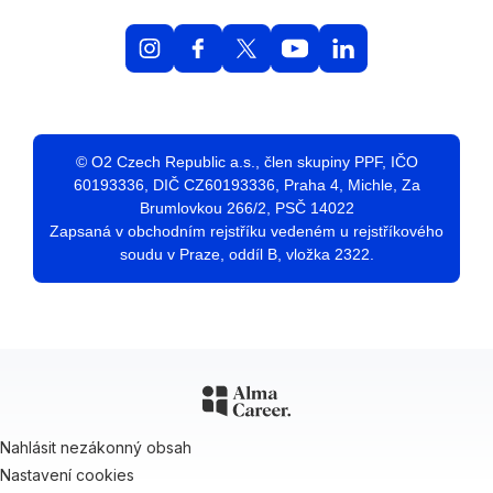
© O2 Czech Republic a.s., člen skupiny PPF, IČO
60193336, DIČ CZ60193336, Praha 4, Michle, Za
Brumlovkou 266/2, PSČ 14022
Zapsaná v obchodním rejstříku vedeném u rejstříkového
soudu v Praze, oddíl B, vložka 2322.
Nahlásit nezákonný obsah
Nastavení cookies