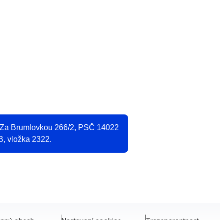
O
2
, Za Brumlovkou 266/2, PSČ 14022
B, vložka 2322.