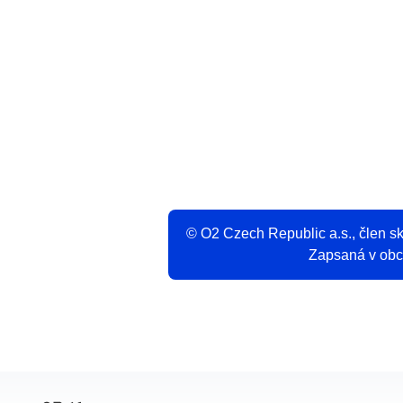
V
© O2 Czech Republic a.s., člen 
Zapsaná v obch