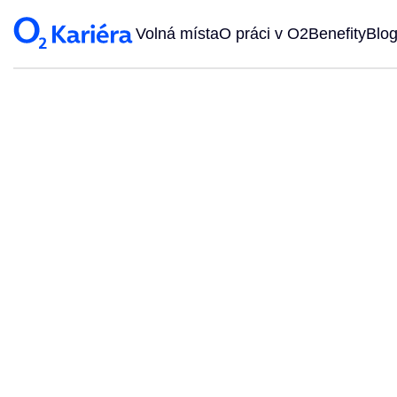
Volná místa
O práci v O2
Benefity
Blo