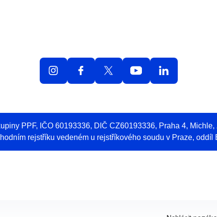
olná místa
O práci v O2
Benefity
Blog
Web 
skupiny PPF, IČO 60193336, DIČ CZ60193336, Praha 4, Michle
odním rejstříku vedeném u rejstříkového soudu v Praze, oddíl 