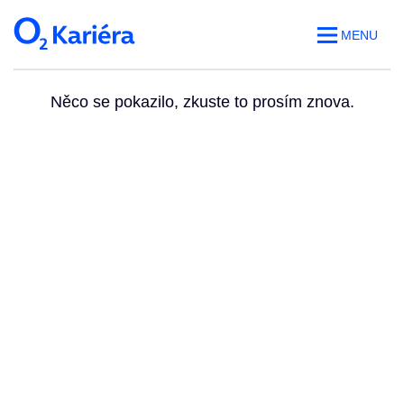
MENU
Něco se pokazilo, zkuste to prosím znova.
Volná místa
O práci v O2
Benefity
Blog
Web O
2