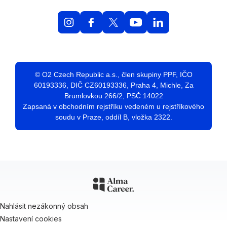
© O2 Czech Republic a.s., člen skupiny PPF, IČO
60193336, DIČ CZ60193336, Praha 4, Michle, Za
Brumlovkou 266/2, PSČ 14022
Zapsaná v obchodním rejstříku vedeném u rejstříkového
soudu v Praze, oddíl B, vložka 2322.
Nahlásit nezákonný obsah
Nastavení cookies