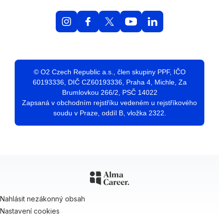
© O2 Czech Republic a.s., člen skupiny PPF, IČO
60193336, DIČ CZ60193336, Praha 4, Michle, Za
Brumlovkou 266/2, PSČ 14022
Zapsaná v obchodním rejstříku vedeném u rejstříkového
soudu v Praze, oddíl B, vložka 2322.
Nahlásit nezákonný obsah
Nastavení cookies