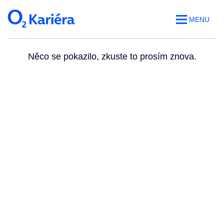
MENU
Něco se pokazilo, zkuste to prosím znova.
Volná místa
O práci v O2
Benefity
Blog
Web O
2