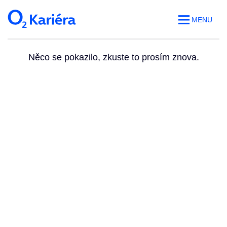
MENU
Něco se pokazilo, zkuste to prosím znova.
Volná místa
O práci v O2
Benefity
Blog
Web O
2