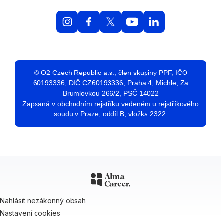
© O2 Czech Republic a.s., člen skupiny PPF, IČO
60193336, DIČ CZ60193336, Praha 4, Michle, Za
Brumlovkou 266/2, PSČ 14022
Zapsaná v obchodním rejstříku vedeném u rejstříkového
soudu v Praze, oddíl B, vložka 2322.
Nahlásit nezákonný obsah
Nastavení cookies