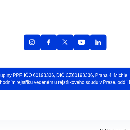
olná místa
O práci v O2
Benefity
Blog
Web 
skupiny PPF, IČO 60193336, DIČ CZ60193336, Praha 4, Michle
odním rejstříku vedeném u rejstříkového soudu v Praze, oddíl 