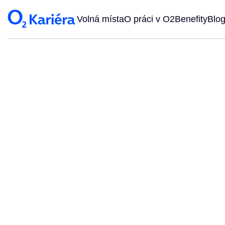
Volná místa
O práci v O2
Benefity
Blo