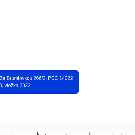
O
2
, Za Brumlovkou 266/2, PSČ 14022
B, vložka 2322.