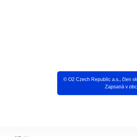
V
© O2 Czech Republic a.s., člen 
Zapsaná v obch