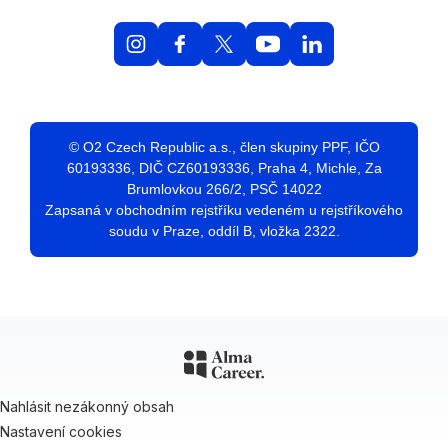
© O2 Czech Republic a.s., člen skupiny PPF, IČO
60193336, DIČ CZ60193336, Praha 4, Michle, Za
Brumlovkou 266/2, PSČ 14022
Zapsaná v obchodním rejstříku vedeném u rejstříkového
soudu v Praze, oddíl B, vložka 2322.
Nahlásit nezákonný obsah
Nastavení cookies