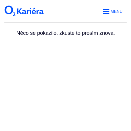
MENU
Něco se pokazilo, zkuste to prosím znova.
Volná místa
O práci v O2
Benefity
Blog
Web O
2