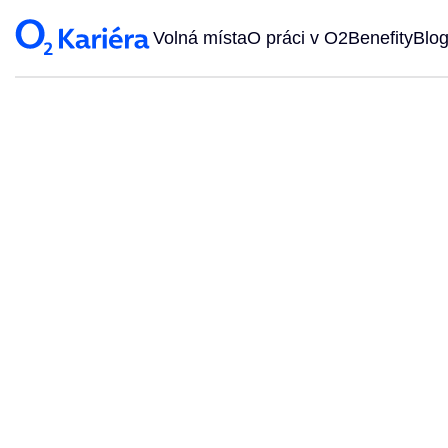
Volná místa
O práci v O2
Benefity
Blo