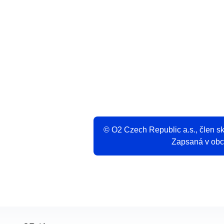
V
© O2 Czech Republic a.s., člen 
Zapsaná v obch