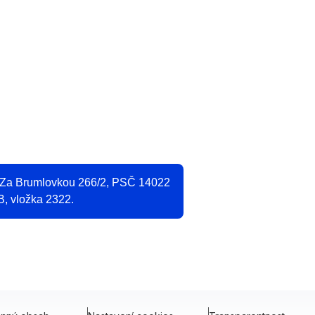
O
2
, Za Brumlovkou 266/2, PSČ 14022
B, vložka 2322.