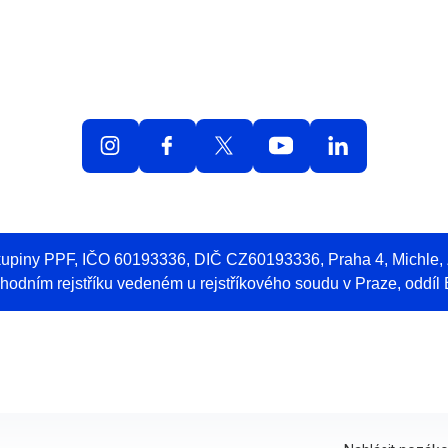
olná místa
O práci v O2
Benefity
Blog
Web 
skupiny PPF, IČO 60193336, DIČ CZ60193336, Praha 4, Michle
odním rejstříku vedeném u rejstříkového soudu v Praze, oddíl 