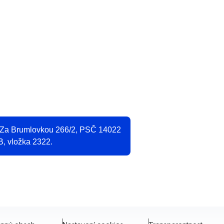
O
2
, Za Brumlovkou 266/2, PSČ 14022
B, vložka 2322.