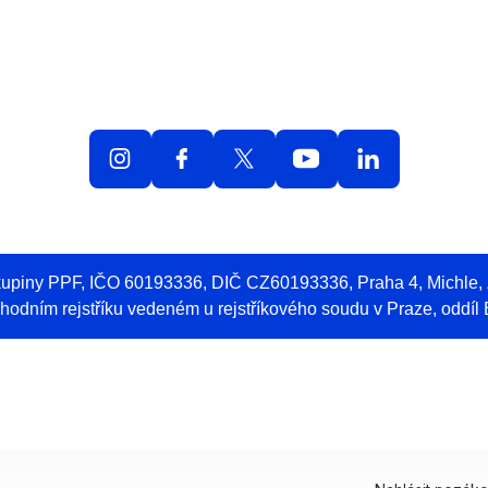
olná místa
O práci v O2
Benefity
Blog
Web 
skupiny PPF, IČO 60193336, DIČ CZ60193336, Praha 4, Michle
odním rejstříku vedeném u rejstříkového soudu v Praze, oddíl 