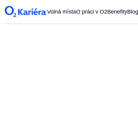
Volná místa
O práci v O2
Benefity
Blo