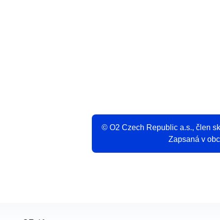
V
© O2 Czech Republic a.s., člen 
Zapsaná v obch