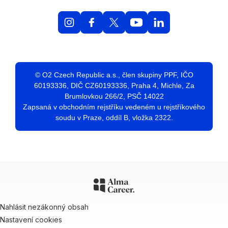
© O2 Czech Republic a.s., člen skupiny PPF, IČO
60193336, DIČ CZ60193336, Praha 4, Michle, Za
Brumlovkou 266/2, PSČ 14022
Zapsaná v obchodním rejstříku vedeném u rejstříkového
soudu v Praze, oddíl B, vložka 2322.
Nahlásit nezákonný obsah
Nastavení cookies