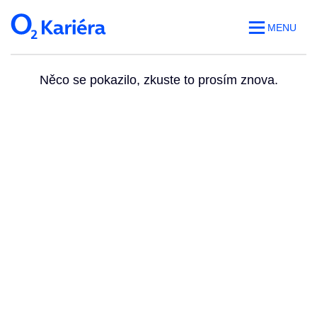
MENU
Něco se pokazilo, zkuste to prosím znova.
Volná místa
O práci v O2
Benefity
Blog
Web O
2