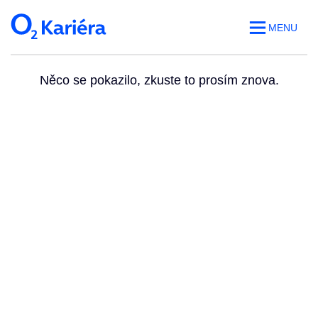
MENU
Něco se pokazilo, zkuste to prosím znova.
Volná místa
O práci v O2
Benefity
Blog
Web O
2