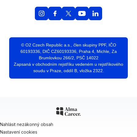
© O2 Czech Republic a.s., člen skupiny PPF, IČO
60193336, DIČ CZ60193336, Praha 4, Michle, Za
Brumlovkou 266/2, PSČ 14022
Zapsaná v obchodním rejstříku vedeném u rejstříkového
soudu v Praze, oddíl B, vložka 2322.
Nahlásit nezákonný obsah
Nastavení cookies