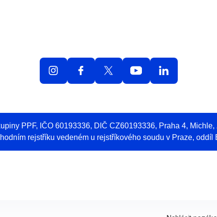
olná místa
O práci v O2
Benefity
Blog
Web 
skupiny PPF, IČO 60193336, DIČ CZ60193336, Praha 4, Michle
odním rejstříku vedeném u rejstříkového soudu v Praze, oddíl 