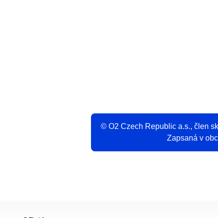
V
© O2 Czech Republic a.s., člen 
Zapsaná v obch