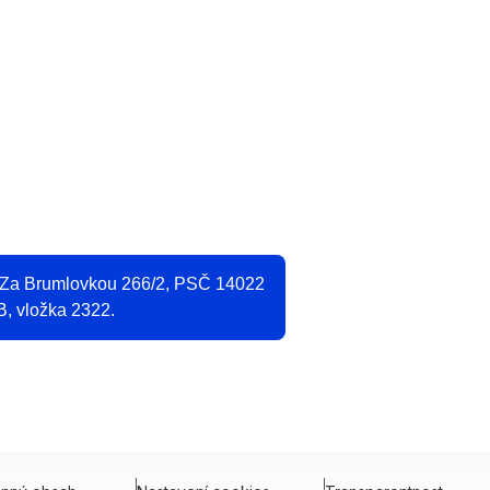
O
2
, Za Brumlovkou 266/2, PSČ 14022
B, vložka 2322.