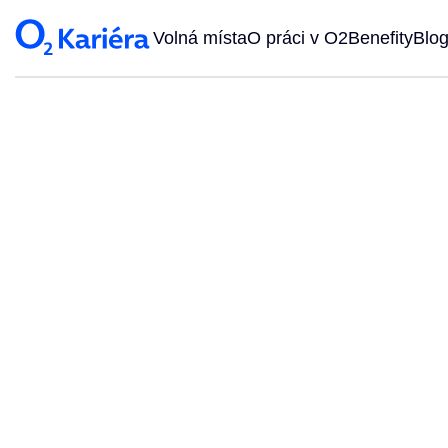
Volná místa
O práci v O2
Benefity
Blo